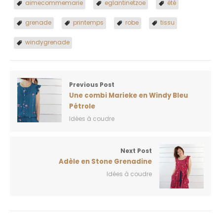
aimecommemarie
eglantinetzoe
été
grenade
printemps
robe
tissu
windygrenade
Previous Post
Une combi Marieke en Windy Bleu
Pétrole
Idées à coudre
Next Post
Adèle en Stone Grenadine
Idées à coudre