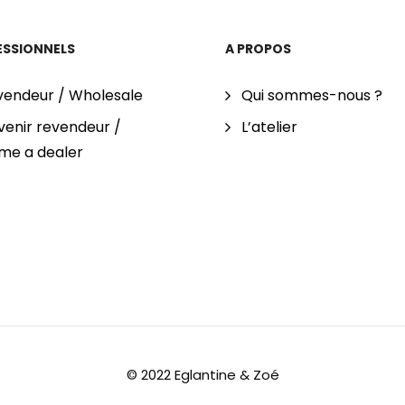
ESSIONNELS
A PROPOS
vendeur / Wholesale
Qui sommes-nous ?
enir revendeur /
L’atelier
me a dealer
© 2022 Eglantine & Zoé