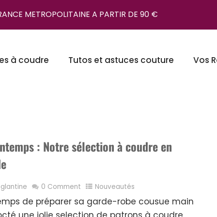
FRANCE METROPOLITAINE A PARTIR DE 90 €
es à coudre
Tutos et astuces couture
Vos R
intemps : Notre sélection à coudre en
de
glantine
0 Comment
Nouveautés
d temps de préparer sa garde-robe cousue main
cté une jolie selection de patrons à coudre