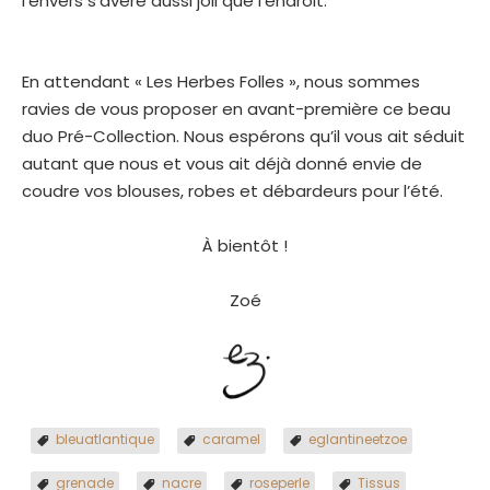
l’envers s’avère aussi joli que l’endroit.
UNE COLLECTION FLORISSANTE
En attendant « Les Herbes Folles », nous sommes
ravies de vous proposer en avant-première ce beau
duo Pré-Collection. Nous espérons qu’il vous ait séduit
autant que nous et vous ait déjà donné envie de
coudre vos blouses, robes et débardeurs pour l’été.
À bientôt !
Zoé
bleuatlantique
caramel
eglantineetzoe
grenade
nacre
roseperle
Tissus