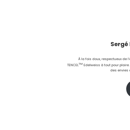
Sergé 
À la fois doux, respectueux de l’
TM
TENCEL
Edelweiss à tout pour plaire
des envies d