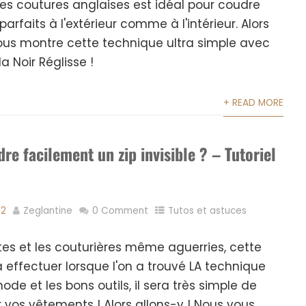
es coutures anglaises est idéal pour coudre
rfaits à l'extérieur comme à l'intérieur. Alors
 vous montre cette technique ultra simple avec
a Noir Réglisse !
+ READ MORE
e facilement un zip invisible ? – Tutoriel
22
Zeglantine
0 Comment
Tutos et astuces
s et les couturières même aguerries, cette
 effectuer lorsque l'on a trouvé LA technique
de et les bons outils, il sera très simple de
r vos vêtements ! Alors allons-y ! Nous vous