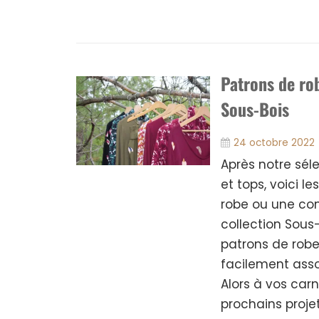
Patrons de ro
Sous-Bois
24 octobre 2022
Après notre sél
et tops, voici l
robe ou une com
collection Sous-
patrons de rob
facilement assoc
Alors à vos carn
prochains proje