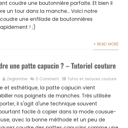
t coudre une boutonnière parfaite. Et bien il
re un tour dans la manche... Voici notre
 coudre une enfilade de boutonnières
apidement ! ;)
+ READ MORE
e une patte capucin ? – Tutoriel couture
Zeglantine
0 Comment
Tutos et astuces couture
ue et esthétique, la patte capucin vient
ller nos poignets de manches. Très utilisée
orter, il s'agit d'une technique souvent
pourtant facile à copier dans la mode cousue-
cause, avec la bonne méthode et un peu de
 saurez coudre des pattes capucins comme une