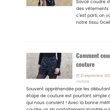
Savoir coudre d
des vêtements pa
c'est parti, on
notre tissu Ocell
Comment coudr
couture
21 septembre 20
couture
Souvent appréhendée par les débutante
étape de couture est pourtant simple à
qui nous convient ! Avec la bonne métho
coudre un zip parfaitement invisible su