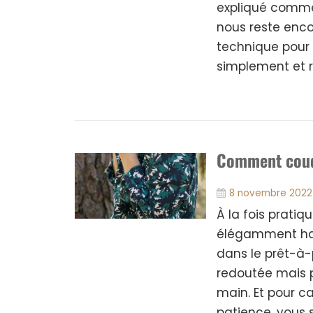
expliqué commen
nous reste enco
technique pour
simplement et r
Comment coudr
8 novembre 2022
À la fois pratiq
élégamment habi
dans le prêt-à-p
redoutée mais 
main. Et pour 
patience, vous